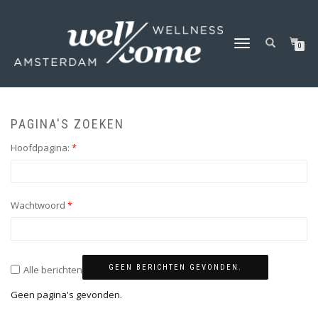
MIJN ACCOUNT
SCHAKEL
0
TUSSEN
MENU
PAGINA'S ZOEKEN
Hoofdpagina:
*
Wachtwoord
*
GEEN BERICHTEN GEVONDEN.
Alle berichten
Geen pagina's gevonden.