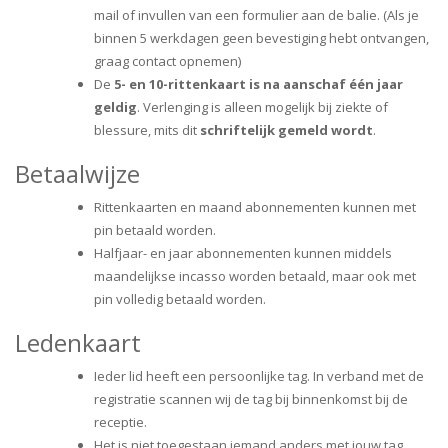
mail of invullen van een formulier aan de balie. (Als je
binnen 5 werkdagen geen bevestiging hebt ontvangen,
graag contact opnemen)
De
5- en 10-rittenkaart is na aanschaf één jaar
geldig
. Verlenging is alleen mogelijk bij ziekte of
blessure, mits dit
schriftelijk gemeld wordt
.
Betaalwijze
Rittenkaarten en maand abonnementen kunnen met
pin betaald worden.
Halfjaar- en jaar abonnementen kunnen middels
maandelijkse incasso worden betaald, maar ook met
pin volledig betaald worden.
Ledenkaart
Ieder lid heeft een persoonlijke tag. In verband met de
registratie scannen wij de tag bij binnenkomst bij de
receptie.
Het is niet toegestaan iemand anders met jouw tag