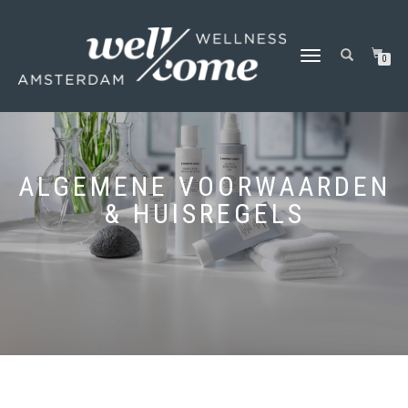
SCHAKEL
0
TUSSEN
MENU
ALGEMENE VOORWAARDEN
& HUISREGELS