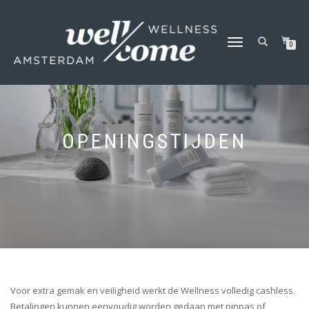
SCHAKEL
0
TUSSEN
MENU
OPENINGSTIJDEN
Voor extra gemak en veiligheid werkt de Wellness volledig cashless.
Betalingen kunnen eenvoudig worden gedaan met pinpas of