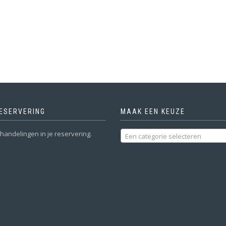
RESERVERING
MAAK EEN KEUZE
andelingen in je reservering.
Een categorie selecteren