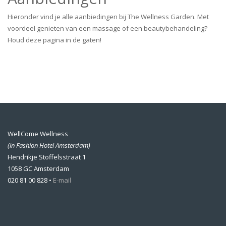
Hieronder vind je alle aanbiedingen bij The Wellness Garden. Met
voordeel genieten van een massage of een beautybehandeling?
Houd deze pagina in de gaten!
WellCome Wellness
(in Fashion Hotel Amsterdam)
Hendrikje Stoffelsstraat 1
1058 GC Amsterdam
020 81 00 828 •
E-mail